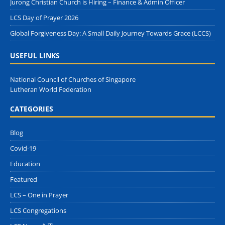
Jurong Christian Church is Hiring – Finance & Admin Officer
LCS Day of Prayer 2026
Global Forgiveness Day: A Small Daily Journey Towards Grace (LCCS)
USEFUL LINKS
National Council of Churches of Singapore
Lutheran World Federation
CATEGORIES
Blog
Covid-19
Education
Featured
LCS – One in Prayer
LCS Congregations