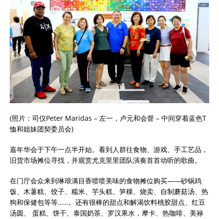
(照片：司仪Peter Maridas – 左一，卢元和会督 – 中间穿着蓝色T
恤和姐妹团契委员会)
嘉年华会于下午一点半开始。看到人群往食物、游戏、手工艺品，
旧货市场摊位寻找，并观赏尤克里里团队演奏首首动听的歌曲。
在门厅会众来到琳琅满目香喷喷美味的食物摊位购买——砂锅鸡
饭、木薯糕、饺子、糯米、芋头糕、笋粿、烧卖、自制蘑菇汤、热
狗和保健包等等……。还有很棒的甜点和解渴饮料桃胶甜点、红豆
汤圆、 蛋糕、饼干、泰国奶茶、罗汉果水，摩卡、热咖啡、美禄