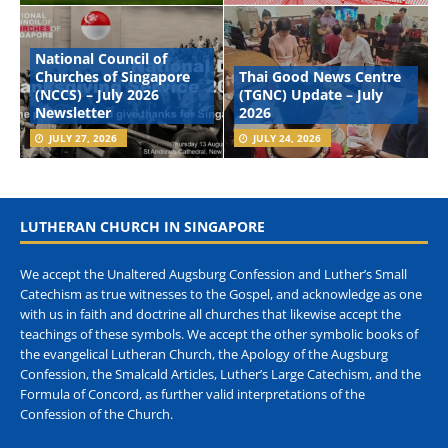
National Council of
Churches of Singapore
Thai Good News Centre
(NCCS) – July 2026
(TGNC) Update – July
Newsletter
2026
JULY 27, 2026
JULY 24, 2026
LUTHERAN CHURCH IN SINGAPORE
We accept the Unaltered Augsburg Confession and Luther’s Small
Catechism as true witnesses to the Gospel, and acknowledge as one
with us in faith and doctrine all churches that likewise accept the
teachings of these symbols. We accept the other symbolic books of
the evangelical Lutheran Church, the Apology of the Augsburg
Confession, the Smalcald Articles, Luther’s Large Catechism, and the
Formula of Concord, as further valid interpretations of the
Confession of the Church.