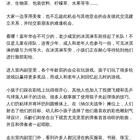
冰、生物茶、包装饮料、柠檬草、水果等等……。
大家一边享用美食，也不忘趁此机会与其他堂会的会友彼此交流建
立关系，并结交新朋友的难逢机会。
看哪！嘉年华会不可少的，老少咸宜的冰淇淋车前排起了长队！不
仅是儿童在排队，连青少年、成人和老年人也参与一份，可见冰淇
淋的吸引力何等大。在冰淇淋车旁，小孩们正在耐心等待轮到他们
进行脸部彩绘。
进入室内副堂里，各个年龄层的会众在玩游戏。孩子们玩了很多轮
游戏以赢得更多奖品，而成人和老年人则回忆起儿时的游戏。
小孩子们踩在彩纸上玩得很开心。其他人也加入了投掷飞镖和丢乒
乓球落入杯子的活动。很多人都掌握了使用筷子夹起弹珠的技巧。
人们扔粘球并将环扔到圆锥体上。在《纳尔夫战争》摊位上，人们
射击了他们的目标。幼儿和小孩子选择了他们最喜欢的彩色雕刻气
球设计。乐齡们则坐在台下观赏尤克里里的弹奏首首动听的歌曲，
并且和弹奏者一起唱歌。
走出室内副堂门外，看到许多人都沉浸在购买服装、书籍、珠宝、