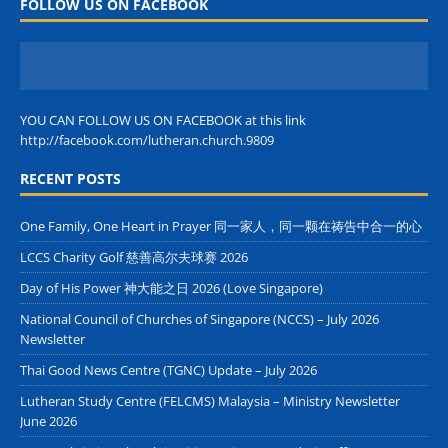
FOLLOW US ON FACEBOOK
YOU CAN FOLLOW US ON FACEBOOK at this link
http://facebook.com/lutheran.church.9809
RECENT POSTS
One Family, One Heart in Prayer 同一家人，同一颗在祷告中合一的心
LCCS Charity Golf 慈善高尔夫球赛 2026
Day of His Power 神大能之日 2026 (Love Singapore)
National Council of Churches of Singapore (NCCS) – July 2026
Newsletter
Thai Good News Centre (TGNC) Update – July 2026
Lutheran Study Centre (FELCMS) Malaysia – Ministry Newsletter
June 2026